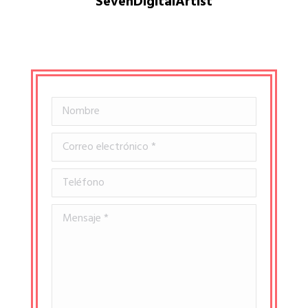
SevenDigitalArtist
Nombre
Correo electrónico *
Teléfono
Mensaje *