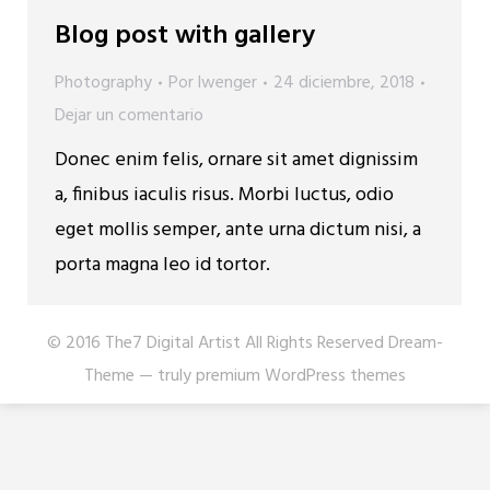
Blog post with gallery
Photography
Por
lwenger
24 diciembre, 2018
Dejar un comentario
Donec enim felis, ornare sit amet dignissim
a, finibus iaculis risus. Morbi luctus, odio
eget mollis semper, ante urna dictum nisi, a
porta magna leo id tortor.
© 2016 The7 Digital Artist All Rights Reserved Dream-
Theme — truly
premium WordPress themes